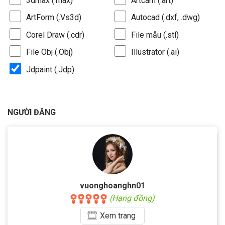
3dmax (.max)
Artcam (.art)
ArtForm (.Vs3d)
Autocad (.dxf, .dwg)
Corel Draw (.cdr)
File mẫu (.stl)
File Obj (.Obj)
Illustrator (.ai)
Jdpaint (.Jdp)
NGƯỜI ĐĂNG
vuonghoanghn01
(Hạng đồng)
Xem
trang