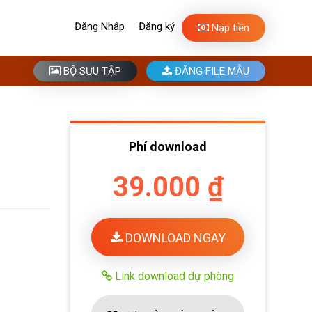
Đăng Nhập
Đăng ký
Nạp tiền
BỘ SƯU TẬP
ĐĂNG FILE MẪU
Phí download
39.000 ₫
DOWNLOAD NGAY
Link download dự phòng