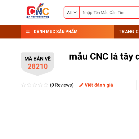
Skip
Search
to
for:
content
DANH MỤC SẢN PHẨM
TRANG C
mẫu CNC lá tây 
MÃ BẢN VẼ
28210
(0 Reviews)
Viết đánh giá