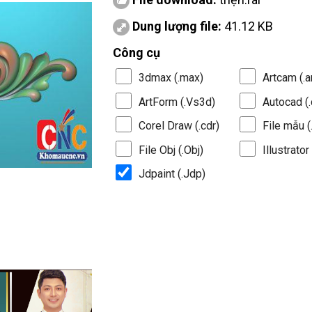
Dung lượng file:
41.12 KB
Công cụ
3dmax (.max)
Artcam (.a
ArtForm (.Vs3d)
Autocad (.
Corel Draw (.cdr)
File mẫu (.
File Obj (.Obj)
Illustrator 
Jdpaint (.Jdp)