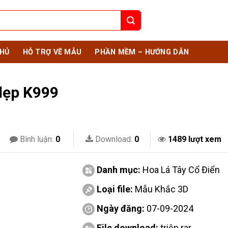
HỦ
HỖ TRỢ VẼ MẪU
PHẦN MỀM – HƯỚNG DẪN
dẹp K999
Bình luận:
0
Download:
0
1489 lượt xem
Danh mục:
Hoa Lá Tây Cổ Điển
Loại file:
Mẫu Khắc 3D
Ngày đăng:
07-09-2024
File download:
triện.rar