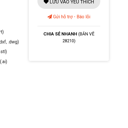
LƯU VÀO YÊU THÍCH
Gửi hỗ trợ - Báo lỗi
rt)
CHIA SẺ NHANH
(BẢN VẼ
28210)
dxf, .dwg)
stl)
(.ai)