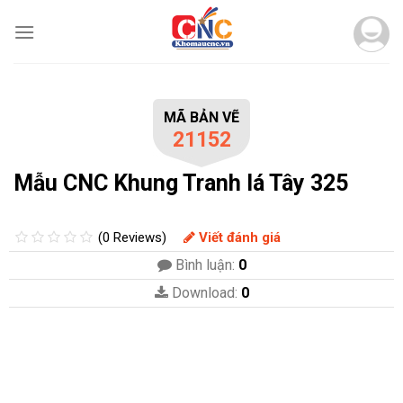
Skip
to
content
MÃ BẢN VẼ
21152
Mẫu CNC Khung Tranh lá Tây 325
(0 Reviews)
Viết đánh giá
Bình luận:
0
Download:
0