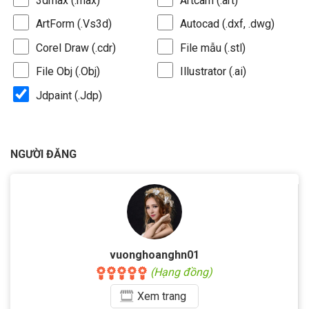
3dmax (.max)
Artcam (.art)
ArtForm (.Vs3d)
Autocad (.dxf, .dwg)
Corel Draw (.cdr)
File mẫu (.stl)
File Obj (.Obj)
Illustrator (.ai)
Jdpaint (.Jdp)
NGƯỜI ĐĂNG
vuonghoanghn01
(Hạng đồng)
Xem
trang