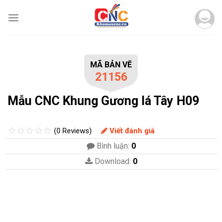
Skip
to
content
MÃ BẢN VẼ
21156
Mẫu CNC Khung Gương lá Tây H09
(0 Reviews)
Viết đánh giá
Bình luận:
0
Download:
0