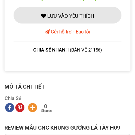
LƯU VÀO YÊU THÍCH
Gửi hỗ trợ - Báo lỗi
CHIA SẺ NHANH
(BẢN VẼ 21156)
MÔ TẢ CHI TIẾT
Chia Sẻ
0
Shares
REVIEW MẪU CNC KHUNG GƯƠNG LÁ TÂY H09