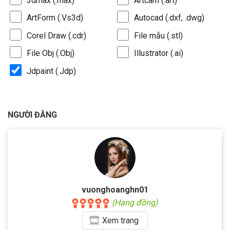
3dmax (.max)
Artcam (.art)
ArtForm (.Vs3d)
Autocad (.dxf, .dwg)
Corel Draw (.cdr)
File mẫu (.stl)
File Obj (.Obj)
Illustrator (.ai)
Jdpaint (.Jdp)
NGƯỜI ĐĂNG
vuonghoanghn01
(Hạng đồng)
Xem
trang