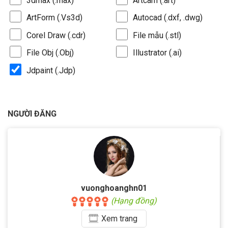
3dmax (.max)
Artcam (.art)
ArtForm (.Vs3d)
Autocad (.dxf, .dwg)
Corel Draw (.cdr)
File mẫu (.stl)
File Obj (.Obj)
Illustrator (.ai)
Jdpaint (.Jdp)
NGƯỜI ĐĂNG
vuonghoanghn01
(Hạng đồng)
Xem
trang