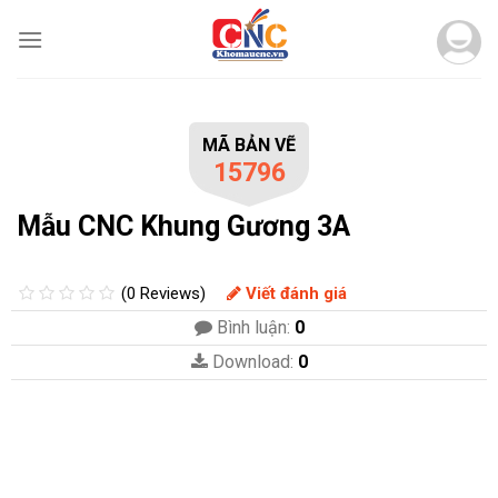
Skip
to
content
MÃ BẢN VẼ
15796
Mẫu CNC Khung Gương 3A
(0 Reviews)
Viết đánh giá
Bình luận:
0
Download:
0