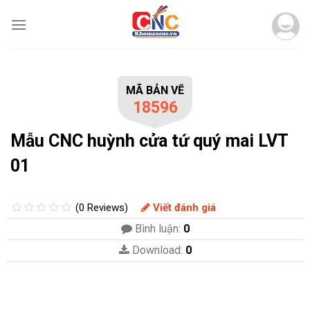
Skip
to
content
MÃ BẢN VẼ
18596
Mẫu CNC huỳnh cửa tứ quý mai LVT
01
(0 Reviews)
Viết đánh giá
Bình luận:
0
Download:
0