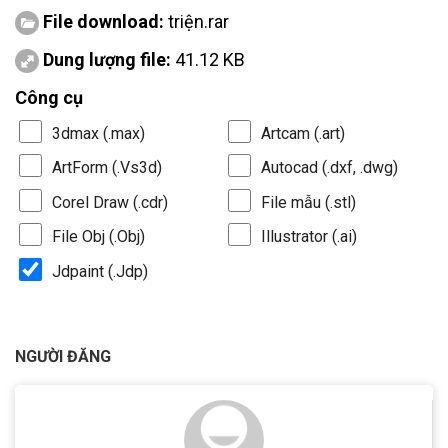
File download:
triện.rar
Dung lượng file:
41.12 KB
Công cụ
3dmax (.max)
Artcam (.art)
ArtForm (.Vs3d)
Autocad (.dxf, .dwg)
Corel Draw (.cdr)
File mẫu (.stl)
File Obj (.Obj)
Illustrator (.ai)
Jdpaint (.Jdp)
NGƯỜI ĐĂNG