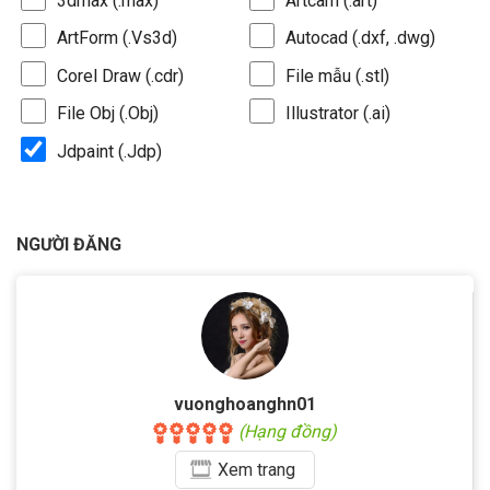
3dmax (.max)
Artcam (.art)
ArtForm (.Vs3d)
Autocad (.dxf, .dwg)
Corel Draw (.cdr)
File mẫu (.stl)
File Obj (.Obj)
Illustrator (.ai)
Jdpaint (.Jdp)
NGƯỜI ĐĂNG
vuonghoanghn01
(Hạng đồng)
Xem
trang