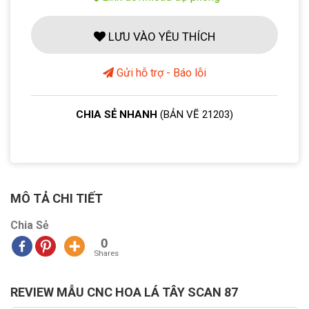
LƯU VÀO YÊU THÍCH
Gửi hỗ trợ - Báo lỗi
CHIA SẺ NHANH
(BẢN VẼ 21203)
MÔ TẢ CHI TIẾT
Chia Sẻ
0
Shares
REVIEW MẪU CNC HOA LÁ TÂY SCAN 87