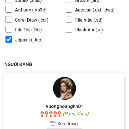
3dmax (.max)
Artcam (.art)
ArtForm (.Vs3d)
Autocad (.dxf, .dwg)
Corel Draw (.cdr)
File mẫu (.stl)
File Obj (.Obj)
Illustrator (.ai)
Jdpaint (.Jdp)
NGƯỜI ĐĂNG
vuonghoanghn01
(Hạng đồng)
Xem
trang