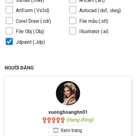
3dmax (.max)
Artcam (.art)
ArtForm (.Vs3d)
Autocad (.dxf, .dwg)
Corel Draw (.cdr)
File mẫu (.stl)
File Obj (.Obj)
Illustrator (.ai)
Jdpaint (.Jdp)
NGƯỜI ĐĂNG
vuonghoanghn01
(Hạng đồng)
Xem
trang