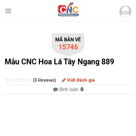
Skip
to
content
MÃ BẢN VẼ
15746
Mẫu CNC Hoa Lá Tây Ngang 889
(0 Reviews)
Viết đánh giá
Bình luận:
0