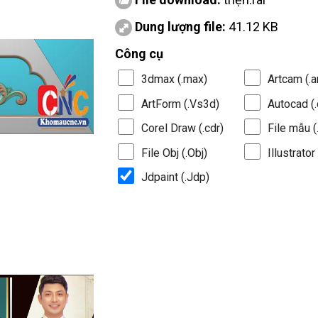
Dung lượng file:
41.12 KB
Công cụ
3dmax (.max)
Artcam (.a
ArtForm (.Vs3d)
Autocad (.
Corel Draw (.cdr)
File mẫu (.
File Obj (.Obj)
Illustrator 
Jdpaint (.Jdp)