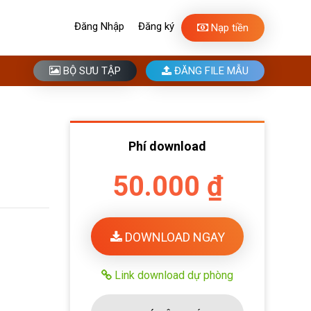
Đăng Nhập
Đăng ký
Nạp tiền
BỘ SƯU TẬP
ĐĂNG FILE MẪU
Phí download
50.000 ₫
DOWNLOAD NGAY
Link download dự phòng