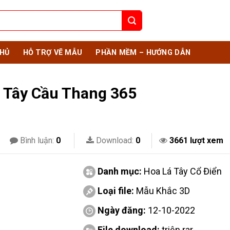
HỦ
HỖ TRỢ VẼ MẪU
PHẦN MỀM – HƯỚNG DẪN
 Tây Cầu Thang 365
Bình luận:
0
Download:
0
3661 lượt xem
Danh mục:
Hoa Lá Tây Cổ Điển
Loại file:
Mẫu Khắc 3D
Ngày đăng:
12-10-2022
File download:
triện.rar