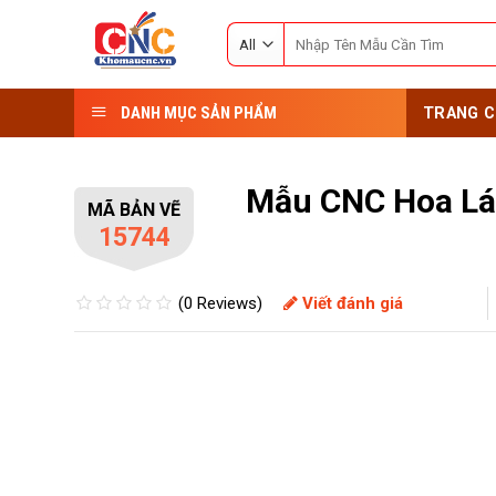
Skip
Search
to
for:
content
DANH MỤC SẢN PHẨM
TRANG C
Mẫu CNC Hoa Lá
MÃ BẢN VẼ
15744
(0 Reviews)
Viết đánh giá