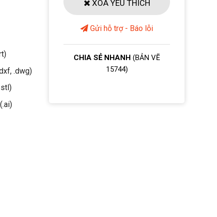
XOÁ YÊU THÍCH
Gửi hỗ trợ - Báo lỗi
rt)
CHIA SẺ NHANH
(BẢN VẼ
15744)
dxf, .dwg)
stl)
(.ai)