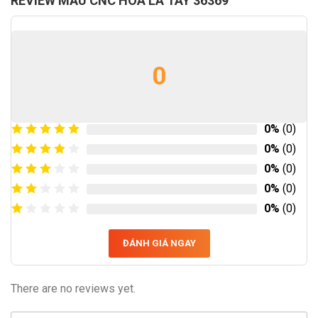
REVIEW MẪU CNC HOA LÁ TÂY 36369
0
0%
(0)
0%
(0)
0%
(0)
0%
(0)
0%
(0)
ĐÁNH GIÁ NGAY
There are no reviews yet.