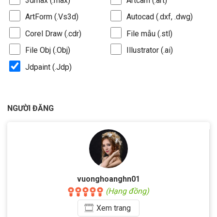
3dmax (.max)
Artcam (.art)
ArtForm (.Vs3d)
Autocad (.dxf, .dwg)
Corel Draw (.cdr)
File mẫu (.stl)
File Obj (.Obj)
Illustrator (.ai)
Jdpaint (.Jdp)
NGƯỜI ĐĂNG
vuonghoanghn01
(Hạng đồng)
Xem
trang