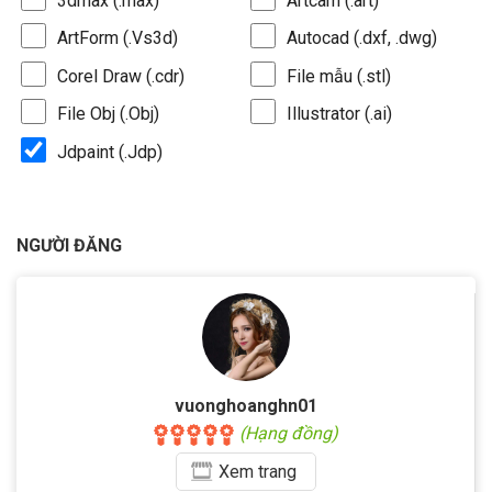
3dmax (.max)
Artcam (.art)
ArtForm (.Vs3d)
Autocad (.dxf, .dwg)
Corel Draw (.cdr)
File mẫu (.stl)
File Obj (.Obj)
Illustrator (.ai)
Jdpaint (.Jdp)
NGƯỜI ĐĂNG
vuonghoanghn01
(Hạng đồng)
Xem
trang