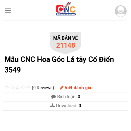
Skip
to
content
MÃ BẢN VẼ
21148
Mẫu CNC Hoa Góc Lá tây Cổ Điển
3549
(0 Reviews)
Viết đánh giá
Bình luận:
0
Download:
0