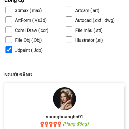
Công cụ
3dmax (.max)
Artcam (.art)
ArtForm (.Vs3d)
Autocad (.dxf, .dwg)
Corel Draw (.cdr)
File mẫu (.stl)
File Obj (.Obj)
Illustrator (.ai)
Jdpaint (.Jdp)
NGƯỜI ĐĂNG
vuonghoanghn01
(Hạng đồng)