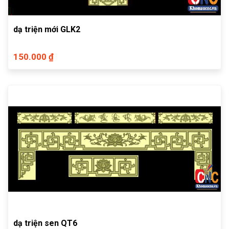
dạ triện mới GLK2
150.000 ₫
dạ triện sen QT6