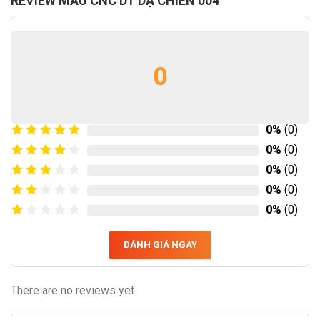
REVIEW MẪU CNC DT DẠ CHIÊN 004
0
0%
(0)
0%
(0)
0%
(0)
0%
(0)
0%
(0)
ĐÁNH GIÁ NGAY
There are no reviews yet.