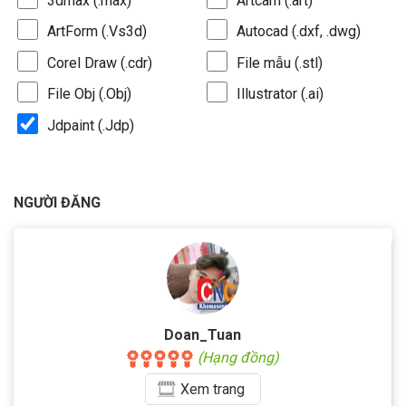
3dmax (.max)
Artcam (.art)
ArtForm (.Vs3d)
Autocad (.dxf, .dwg)
Corel Draw (.cdr)
File mẫu (.stl)
File Obj (.Obj)
Illustrator (.ai)
Jdpaint (.Jdp)
NGƯỜI ĐĂNG
Doan_Tuan
(Hạng đồng)
Xem
trang