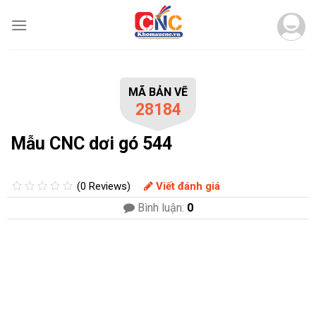
Skip
to
content
MÃ BẢN VẼ
28184
Mẫu CNC dơi gó 544
(0 Reviews)
Viết đánh giá
Bình luận:
0