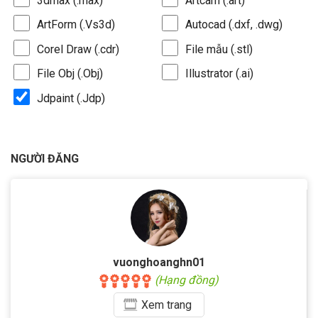
3dmax (.max)
Artcam (.art)
ArtForm (.Vs3d)
Autocad (.dxf, .dwg)
Corel Draw (.cdr)
File mẫu (.stl)
File Obj (.Obj)
Illustrator (.ai)
Jdpaint (.Jdp)
NGƯỜI ĐĂNG
vuonghoanghn01
(Hạng đồng)
Xem
trang