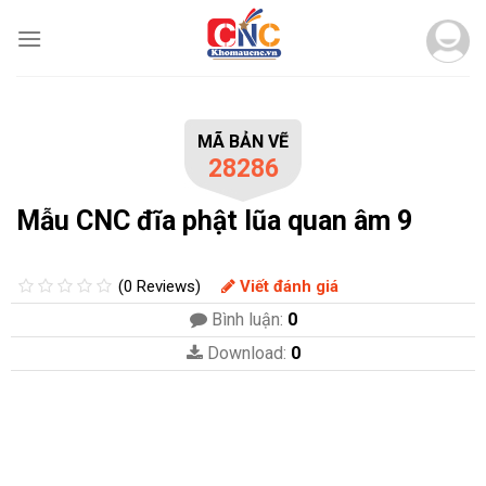
Skip
to
content
MÃ BẢN VẼ
28286
Mẫu CNC đĩa phật lũa quan âm 9
(0 Reviews)
Viết đánh giá
Bình luận:
0
Download:
0