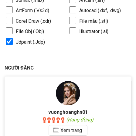
3dmax (.max)
Artcam (.art)
ArtForm (.Vs3d)
Autocad (.dxf, .dwg)
Corel Draw (.cdr)
File mẫu (.stl)
File Obj (.Obj)
Illustrator (.ai)
Jdpaint (.Jdp)
NGƯỜI ĐĂNG
vuonghoanghn01
(Hạng đồng)
Xem
trang