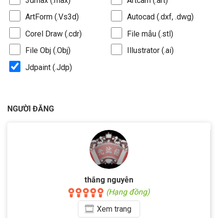
3dmax (.max)
Artcam (.art)
ArtForm (.Vs3d)
Autocad (.dxf, .dwg)
Corel Draw (.cdr)
File mẫu (.stl)
File Obj (.Obj)
Illustrator (.ai)
Jdpaint (.Jdp)
NGƯỜI ĐĂNG
thắng nguyễn
(Hạng đồng)
Xem
trang