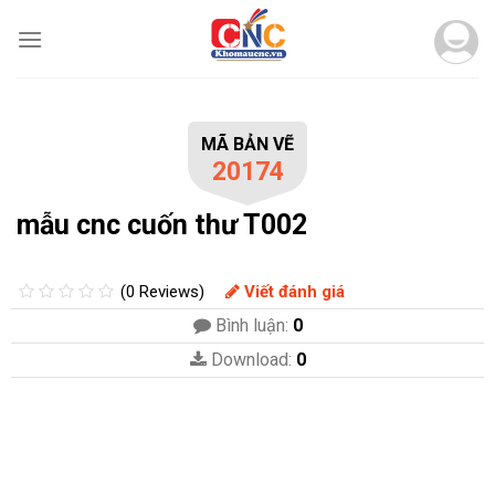
Skip
to
content
MÃ BẢN VẼ
20174
mẫu cnc cuốn thư T002
(0 Reviews)
Viết đánh giá
Bình luận:
0
Download:
0