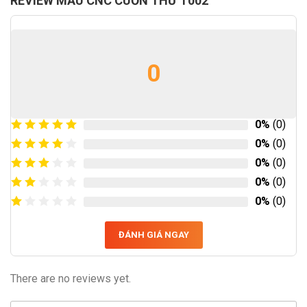
REVIEW MẪU CNC CUỐN THƯ T002
0
0%
(0)
0%
(0)
0%
(0)
0%
(0)
0%
(0)
ĐÁNH GIÁ NGAY
There are no reviews yet.