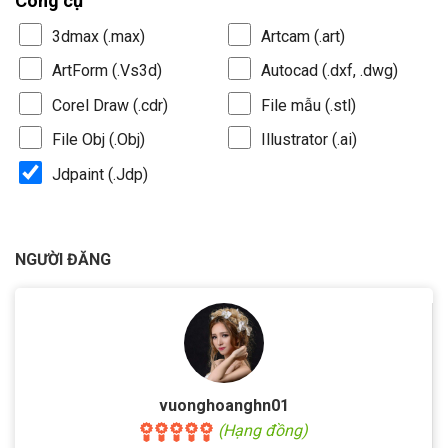
Công cụ
3dmax (.max)
Artcam (.art)
ArtForm (.Vs3d)
Autocad (.dxf, .dwg)
Corel Draw (.cdr)
File mẫu (.stl)
File Obj (.Obj)
Illustrator (.ai)
Jdpaint (.Jdp)
NGƯỜI ĐĂNG
vuonghoanghn01
(Hạng đồng)