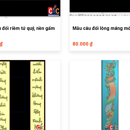
 đối riềm tứ quý, nền gấm
Mẫu câu đối lòng máng mớ
 ₫
80.000 ₫