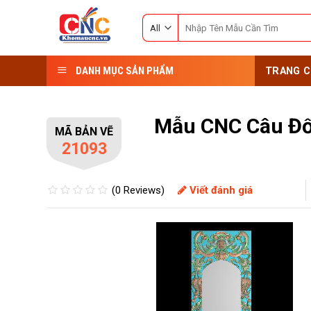
Skip
Search
to
for:
content
DANH MỤC SẢN PHẨM
TRANG C
Mẫu CNC Câu Đố
MÃ BẢN VẼ
21093
(0 Reviews)
Viết đánh giá