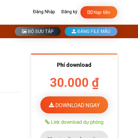
Đăng Nhập
Đăng ký
Nạp tiền
BỘ SƯU TẬP
ĐĂNG FILE MẪU
Phí download
30.000 ₫
DOWNLOAD NGAY
Link download dự phòng