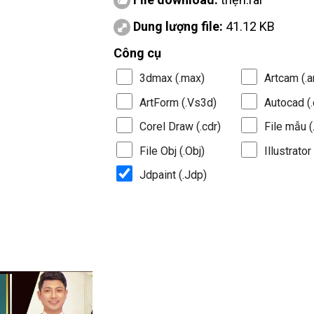
Dung lượng file:
41.12 KB
Công cụ
3dmax (.max)
Artcam (.a
ArtForm (.Vs3d)
Autocad (.
Corel Draw (.cdr)
File mẫu (.
File Obj (.Obj)
Illustrator 
Jdpaint (.Jdp)