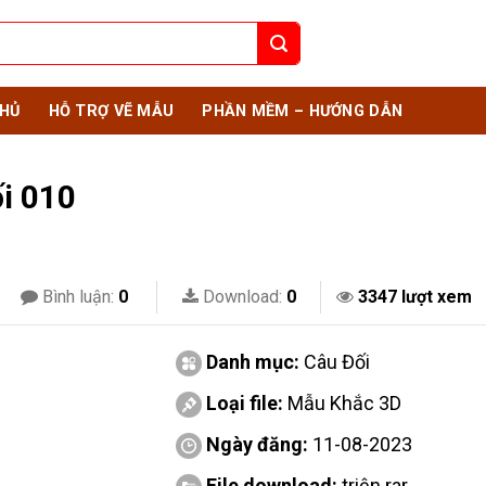
HỦ
HỖ TRỢ VẼ MẪU
PHẦN MỀM – HƯỚNG DẪN
i 010
Bình luận:
0
Download:
0
3347 lượt xem
Danh mục:
Câu Đối
Loại file:
Mẫu Khắc 3D
Ngày đăng:
11-08-2023
File download:
triện.rar