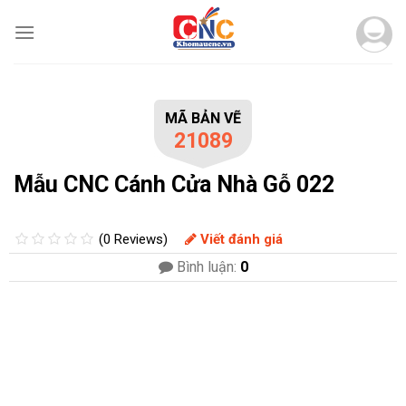
Skip
to
content
MÃ BẢN VẼ
21089
Mẫu CNC Cánh Cửa Nhà Gỗ 022
(0 Reviews)
Viết đánh giá
Bình luận:
0