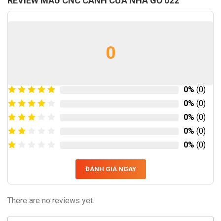
REVIEW MẪU CNC CÁNH CỬA NHÀ GỖ 022
0
0%
(0)
0%
(0)
0%
(0)
0%
(0)
0%
(0)
ĐÁNH GIÁ NGAY
There are no reviews yet.