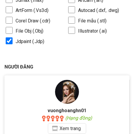
3dmax (.max)
Artcam (.art)
ArtForm (.Vs3d)
Autocad (.dxf, .dwg)
Corel Draw (.cdr)
File mẫu (.stl)
File Obj (.Obj)
Illustrator (.ai)
Jdpaint (.Jdp)
NGƯỜI ĐĂNG
vuonghoanghn01
(Hạng đồng)
Xem
trang