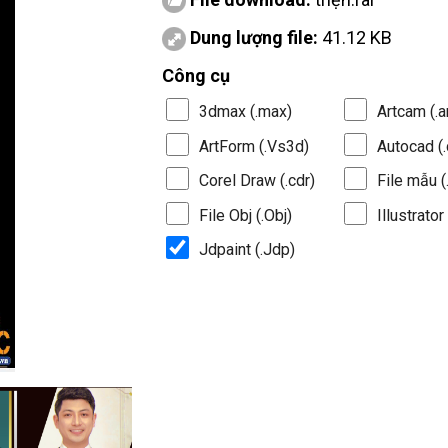
Dung lượng file:
41.12 KB
Công cụ
3dmax (.max)
Artcam (.a
ArtForm (.Vs3d)
Autocad (.
Corel Draw (.cdr)
File mẫu (.
File Obj (.Obj)
Illustrator 
Jdpaint (.Jdp)