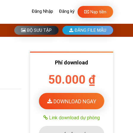
Đăng Nhập
Đăng ký
Nạp tiền
BỘ SƯU TẬP
ĐĂNG FILE MẪU
Phí download
50.000 ₫
DOWNLOAD NGAY
Link download dự phòng