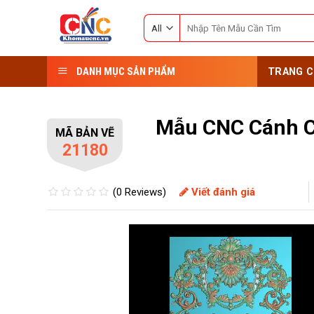
Skip
Search
to
for:
content
DANH MỤC SẢN PHẨM
TRANG C
Mẫu CNC Cánh Cử
MÃ BẢN VẼ
21180
(0 Reviews)
Viết đánh giá