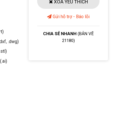
XOÁ YÊU THÍCH
Gửi hỗ trợ - Báo lỗi
rt)
CHIA SẺ NHANH
(BẢN VẼ
21180)
dxf, .dwg)
stl)
(.ai)