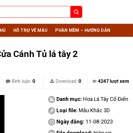
HỦ
HỖ TRỢ VẼ MẪU
PHẦN MỀM – HƯỚNG DẪN
a Cánh Tủ lá tây 2
Bình luận:
0
Download:
0
4247 lượt xem
Danh mục:
Hoa Lá Tây Cổ Điển
Loại file:
Mẫu Khắc 3D
Ngày đăng:
11-08-2023
File download:
triện.rar