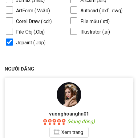
3dmax (.max)
Artcam (.art)
ArtForm (.Vs3d)
Autocad (.dxf, .dwg)
Corel Draw (.cdr)
File mẫu (.stl)
File Obj (.Obj)
Illustrator (.ai)
Jdpaint (.Jdp)
NGƯỜI ĐĂNG
vuonghoanghn01
(Hạng đồng)
Xem
trang