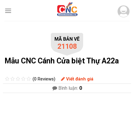
Skip
to
content
MÃ BẢN VẼ
21108
Mẫu CNC Cánh Cửa biệt Thự A22a
(0 Reviews)
Viết đánh giá
Bình luận:
0