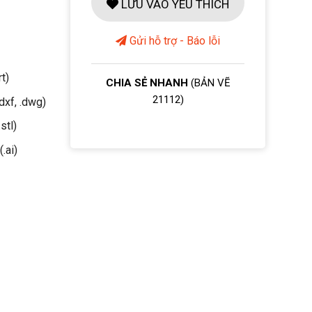
LƯU VÀO YÊU THÍCH
Gửi hỗ trợ - Báo lỗi
rt)
CHIA SẺ NHANH
(BẢN VẼ
21112)
dxf, .dwg)
stl)
(.ai)