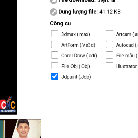
Dung lượng file:
41.12 KB
Công cụ
3dmax (.max)
Artcam (.a
ArtForm (.Vs3d)
Autocad (.
Corel Draw (.cdr)
File mẫu (.
File Obj (.Obj)
Illustrator 
Jdpaint (.Jdp)