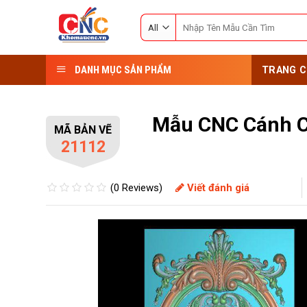
Skip
Search
to
for:
content
DANH MỤC SẢN PHẨM
TRANG C
Mẫu CNC Cánh 
MÃ BẢN VẼ
21112
(0 Reviews)
Viết đánh giá