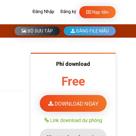
Đăng Nhập
Đăng ký
Nạp tiền
BỘ SƯU TẬP
ĐĂNG FILE MẪU
Phí download
Free
DOWNLOAD NGAY
Link download dự phòng