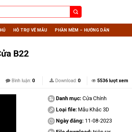
HỦ
HỖ TRỢ VẼ MẪU
PHẦN MỀM – HƯỚNG DẪN
Cửa B22
Bình luận:
0
Download:
0
5536 lượt xem
Danh mục:
Cửa Chính
Loại file:
Mẫu Khắc 3D
Ngày đăng:
11-08-2023
File download:
triện.rar