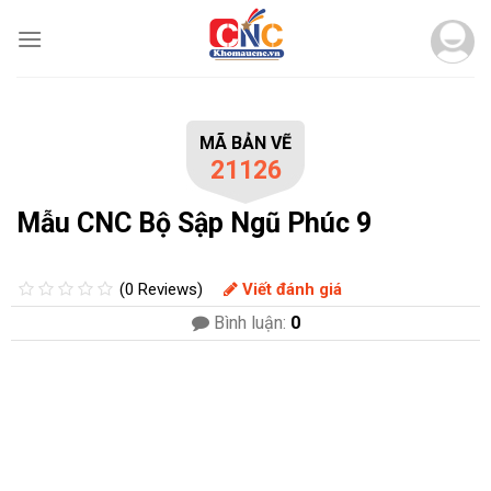
Skip
to
content
MÃ BẢN VẼ
21126
Mẫu CNC Bộ Sập Ngũ Phúc 9
(0 Reviews)
Viết đánh giá
Bình luận:
0