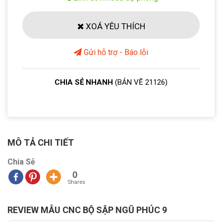
XOÁ YÊU THÍCH
Gửi hỗ trợ - Báo lỗi
CHIA SẺ NHANH
(BẢN VẼ 21126)
MÔ TẢ CHI TIẾT
Chia Sẻ
0
Shares
REVIEW MẪU CNC BỘ SẬP NGŨ PHÚC 9