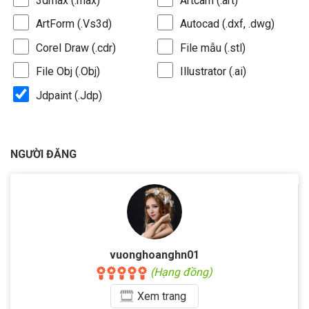
3dmax (.max)
Artcam (.art)
ArtForm (.Vs3d)
Autocad (.dxf, .dwg)
Corel Draw (.cdr)
File mẫu (.stl)
File Obj (.Obj)
Illustrator (.ai)
Jdpaint (.Jdp)
NGƯỜI ĐĂNG
vuonghoanghn01
(Hạng đồng)
Xem
trang