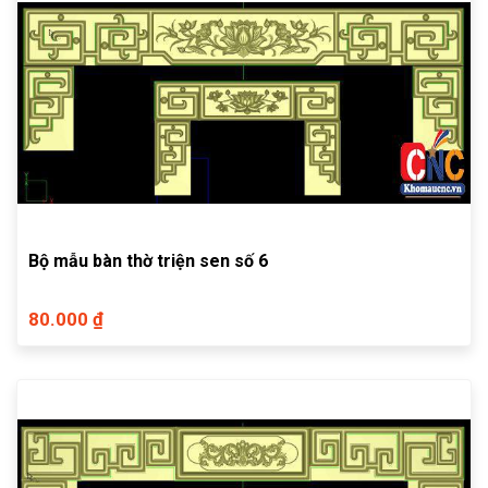
Bộ mẫu bàn thờ triện sen số 6
80.000 ₫