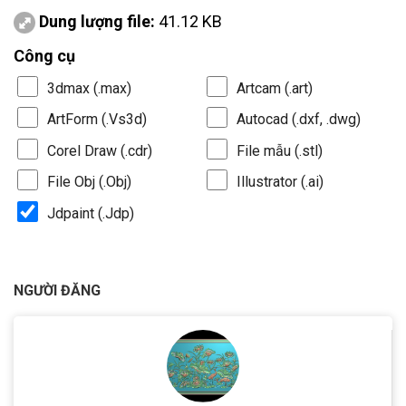
Dung lượng file:
41.12 KB
Công cụ
3dmax (.max)
Artcam (.art)
ArtForm (.Vs3d)
Autocad (.dxf, .dwg)
Corel Draw (.cdr)
File mẫu (.stl)
File Obj (.Obj)
Illustrator (.ai)
Jdpaint (.Jdp)
NGƯỜI ĐĂNG