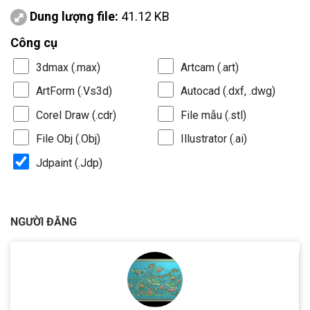
Dung lượng file:
41.12 KB
Công cụ
3dmax (.max)
Artcam (.art)
ArtForm (.Vs3d)
Autocad (.dxf, .dwg)
Corel Draw (.cdr)
File mẫu (.stl)
File Obj (.Obj)
Illustrator (.ai)
Jdpaint (.Jdp)
NGƯỜI ĐĂNG