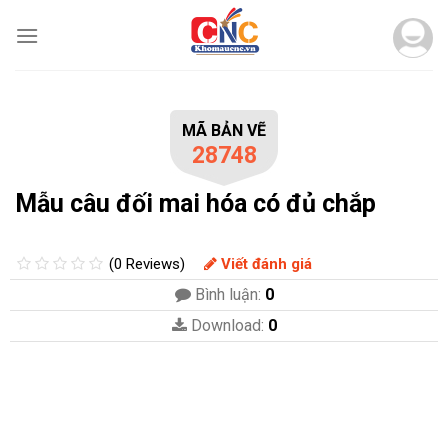
Skip
to
content
MÃ BẢN VẼ
28748
Mẫu câu đối mai hóa có đủ chắp
(0 Reviews)
Viết đánh giá
Bình luận:
0
Download:
0