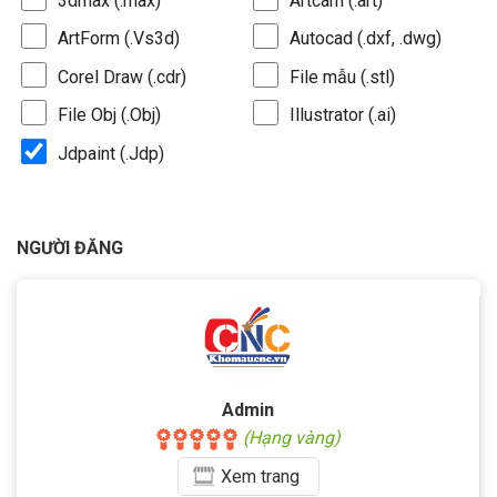
3dmax (.max)
Artcam (.art)
ArtForm (.Vs3d)
Autocad (.dxf, .dwg)
Corel Draw (.cdr)
File mẫu (.stl)
File Obj (.Obj)
Illustrator (.ai)
Jdpaint (.Jdp)
NGƯỜI ĐĂNG
Admin
(Hạng vàng)
Xem
trang