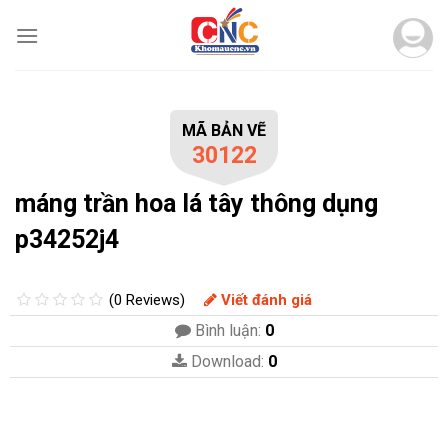
Skip
to
content
MÃ BẢN VẼ
30122
máng trần hoa lá tây thông dụng
p34252j4
(0 Reviews)
Viết đánh giá
Bình luận:
0
Download:
0