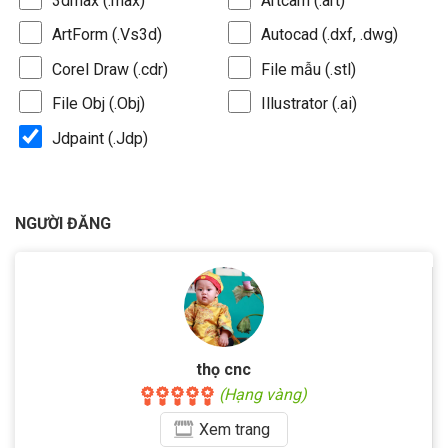
3dmax (.max)
Artcam (.art)
ArtForm (.Vs3d)
Autocad (.dxf, .dwg)
Corel Draw (.cdr)
File mẫu (.stl)
File Obj (.Obj)
Illustrator (.ai)
Jdpaint (.Jdp)
NGƯỜI ĐĂNG
thọ cnc
(Hạng vàng)
Xem
trang