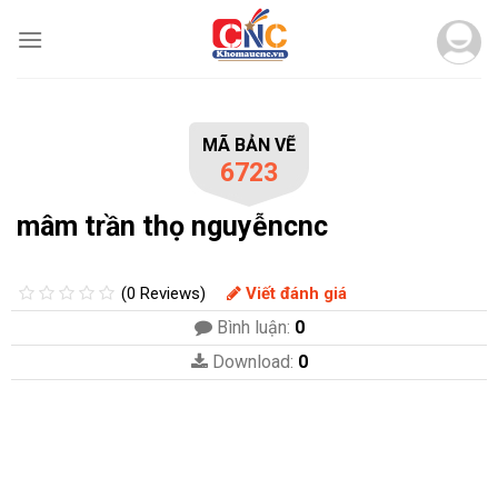
Skip
to
content
MÃ BẢN VẼ
6723
mâm trần thọ nguyễncnc
(0 Reviews)
Viết đánh giá
Bình luận:
0
Download:
0