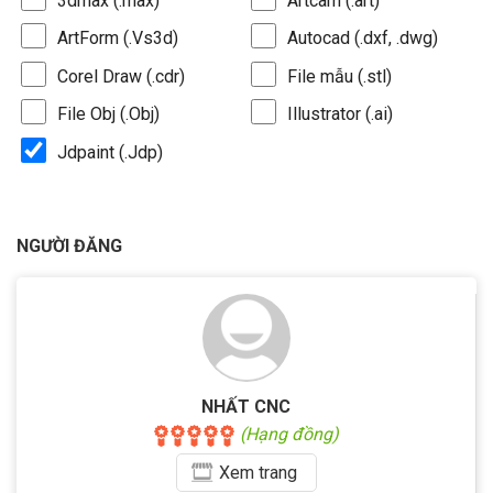
3dmax (.max)
Artcam (.art)
ArtForm (.Vs3d)
Autocad (.dxf, .dwg)
Corel Draw (.cdr)
File mẫu (.stl)
File Obj (.Obj)
Illustrator (.ai)
Jdpaint (.Jdp)
NGƯỜI ĐĂNG
NHẤT CNC
(Hạng đồng)
Xem
trang