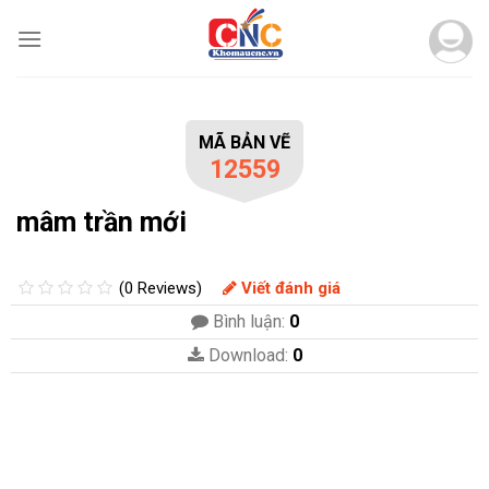
Skip
to
content
MÃ BẢN VẼ
12559
mâm trần mới
(0 Reviews)
Viết đánh giá
Bình luận:
0
Download:
0