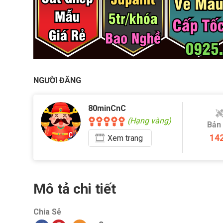
NGƯỜI ĐĂNG
80minCnC
(Hạng vàng)
Bản
14
Xem
trang
Mô tả chi tiết
Chia Sẻ