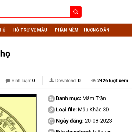
HỦ
HỖ TRỢ VẼ MẪU
PHẦN MỀM – HƯỚNG DẪN
Thọ
Bình luận:
0
Download:
0
2426 lượt xem
Danh mục:
Mâm Trần
Loại file:
Mẫu Khắc 3D
Ngày đăng:
20-08-2023
File download:
triện.rar