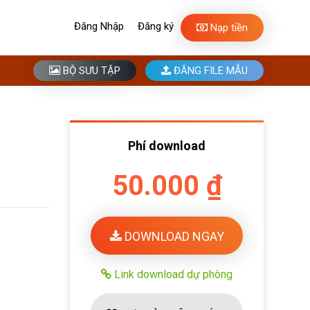
Đăng Nhập
Đăng ký
Nạp tiền
BỘ SƯU TẬP
ĐĂNG FILE MẪU
Phí download
50.000 ₫
DOWNLOAD NGAY
Link download dự phòng