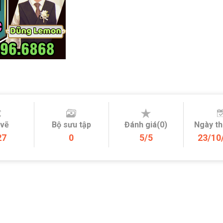
 vẽ
Bộ sưu tập
Đánh giá(0)
Ngày t
27
0
5/5
23/10