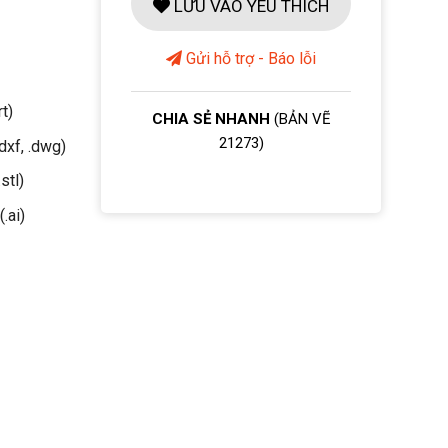
LƯU VÀO YÊU THÍCH
Gửi hỗ trợ - Báo lỗi
rt)
CHIA SẺ NHANH
(BẢN VẼ
21273)
dxf, .dwg)
stl)
(.ai)