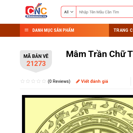
Skip
Search
to
for:
content
DANH MỤC SẢN PHẨM
TRANG C
Mâm Trần Chữ 
MÃ BẢN VẼ
21273
(0 Reviews)
Viết đánh giá