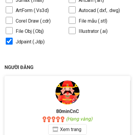
3dmax (.max)
Artcam (.art)
ArtForm (.Vs3d)
Autocad (.dxf, .dwg)
Corel Draw (.cdr)
File mẫu (.stl)
File Obj (.Obj)
Illustrator (.ai)
Jdpaint (.Jdp)
NGƯỜI ĐĂNG
80minCnC
(Hạng vàng)
Xem
trang