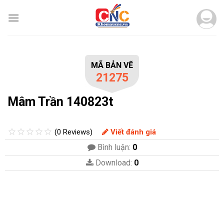
Skip
to
content
MÃ BẢN VẼ
21275
Mâm Trần 140823t
(0 Reviews)
Viết đánh giá
Bình luận:
0
Download:
0