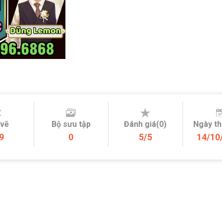
 vẽ
Bộ sưu tập
Đánh giá(0)
Ngày t
9
0
5/5
14/10