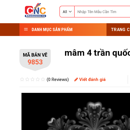
Skip
Search
to
for:
content
DANH MỤC SẢN PHẨM
TRANG C
mâm 4 trần quố
MÃ BẢN VẼ
9853
(0 Reviews)
Viết đánh giá