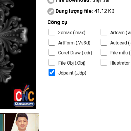
Dung lượng file:
41.12 KB
Công cụ
3dmax (.max)
Artcam (.a
ArtForm (.Vs3d)
Autocad (.
Corel Draw (.cdr)
File mẫu (.
File Obj (.Obj)
Illustrator 
Jdpaint (.Jdp)