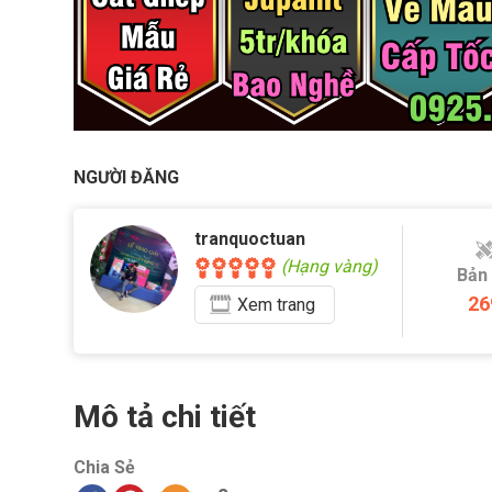
NGƯỜI ĐĂNG
tranquoctuan
(Hạng vàng)
Bản
26
Xem
trang
Mô tả chi tiết
Chia Sẻ