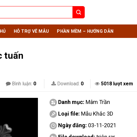
HỦ
HỖ TRỢ VẼ MẪU
PHẦN MỀM – HƯỚNG DẪN
c tuấn
Bình luận:
0
Download:
0
5018 lượt xem
Danh mục:
Mâm Trần
Loại file:
Mẫu Khắc 3D
Ngày đăng:
03-11-2021
File download:
triện.rar