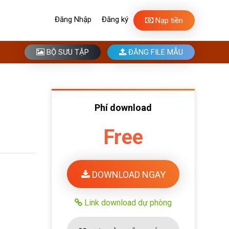
Đăng Nhập
Đăng ký
Nạp tiền
BỘ SƯU TẬP
ĐĂNG FILE MẪU
Phí download
Free
DOWNLOAD NGAY
Link download dự phòng