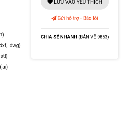
LƯU VÀO YÊU THÍCH
Gửi hỗ trợ - Báo lỗi
rt)
CHIA SẺ NHANH
(BẢN VẼ 9853)
dxf, .dwg)
stl)
(.ai)