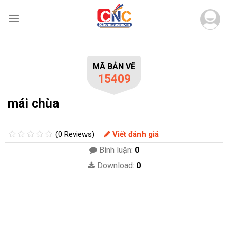
Skip
to
content
MÃ BẢN VẼ
15409
mái chùa
(0 Reviews)
Viết đánh giá
Bình luận:
0
Download:
0