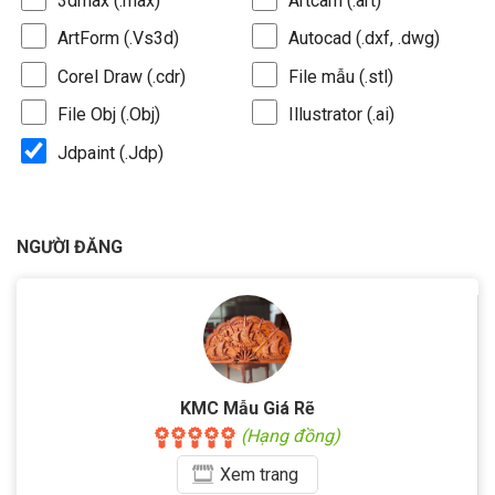
3dmax (.max)
Artcam (.art)
ArtForm (.Vs3d)
Autocad (.dxf, .dwg)
Corel Draw (.cdr)
File mẫu (.stl)
File Obj (.Obj)
Illustrator (.ai)
Jdpaint (.Jdp)
NGƯỜI ĐĂNG
KMC Mẫu Giá Rẽ
(Hạng đồng)
Xem
trang