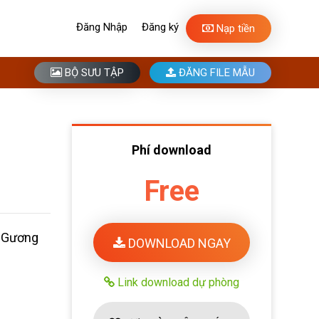
Đăng Nhập
Đăng ký
Nạp tiền
BỘ SƯU TẬP
ĐĂNG FILE MẪU
Phí download
Free
g Gương
DOWNLOAD NGAY
Link download dự phòng