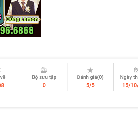
 vẽ
Bộ sưu tập
Đánh giá(0)
Ngày t
08
0
5/5
15/10