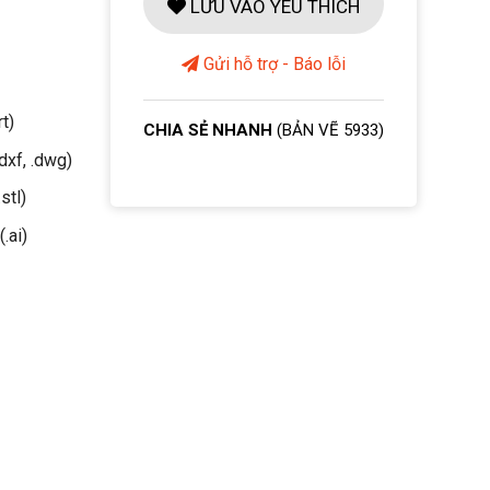
LƯU VÀO YÊU THÍCH
Gửi hỗ trợ - Báo lỗi
rt)
CHIA SẺ NHANH
(BẢN VẼ 5933)
dxf, .dwg)
stl)
(.ai)