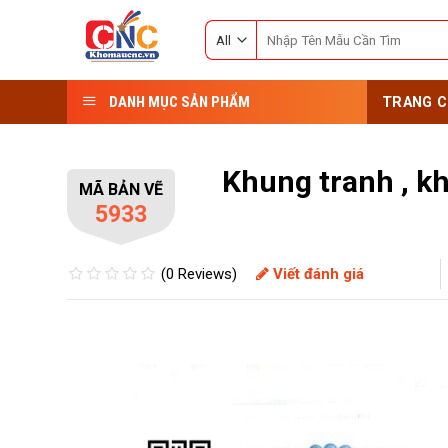
Skip
Search
to
for:
content
DANH MỤC SẢN PHẨM
TRANG C
Khung tranh , k
MÃ BẢN VẼ
5933
(0 Reviews)
Viết đánh giá