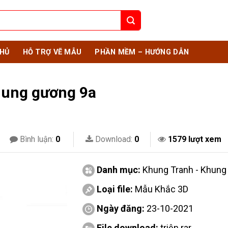
HỦ
HỖ TRỢ VẼ MẪU
PHẦN MỀM – HƯỚNG DẪN
hung gương 9a
Bình luận:
0
Download:
0
1579 lượt xem
Danh mục:
Khung Tranh - Khun
Loại file:
Mẫu Khắc 3D
Ngày đăng:
23-10-2021
File download:
triện.rar