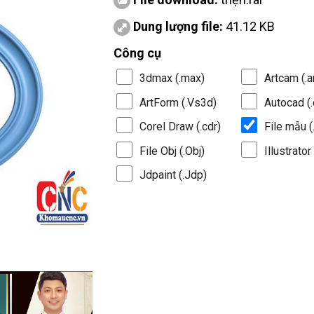
Dung lượng file:
41.12 KB
Công cụ
3dmax (.max)
Artcam (.a
ArtForm (.Vs3d)
Autocad (.
Corel Draw (.cdr)
File mẫu (.
File Obj (.Obj)
Illustrator 
Jdpaint (.Jdp)