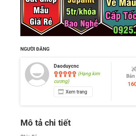
NGƯỜI ĐĂNG
Daoduycnc
(Hạng kim
Bản
cương)
16
Xem
trang
Mô tả chi tiết