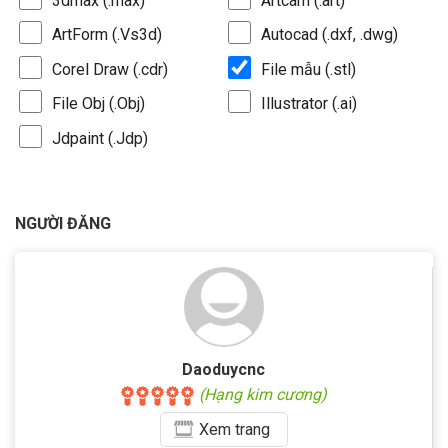
3dmax (.max)
Artcam (.art)
ArtForm (.Vs3d)
Autocad (.dxf, .dwg)
Corel Draw (.cdr)
File mẫu (.stl)
File Obj (.Obj)
Illustrator (.ai)
Jdpaint (.Jdp)
NGƯỜI ĐĂNG
Daoduycnc
(Hạng kim cương)
Xem
trang