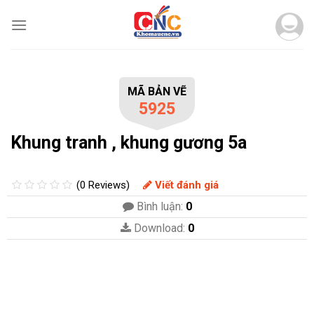
Skip
to
content
MÃ BẢN VẼ
5925
Khung tranh , khung gương 5a
(0 Reviews)
Viết đánh giá
Bình luận:
0
Download:
0