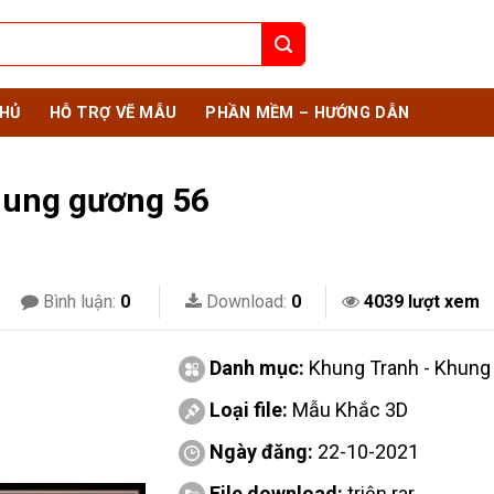
HỦ
HỖ TRỢ VẼ MẪU
PHẦN MỀM – HƯỚNG DẪN
hung gương 56
Bình luận:
0
Download:
0
4039 lượt xem
Danh mục:
Khung Tranh - Khun
Loại file:
Mẫu Khắc 3D
Ngày đăng:
22-10-2021
File download:
triện.rar