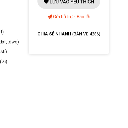
LƯU VÀO YÊU THÍCH
Gửi hỗ trợ - Báo lỗi
rt)
CHIA SẺ NHANH
(BẢN VẼ 4286)
dxf, .dwg)
stl)
(.ai)