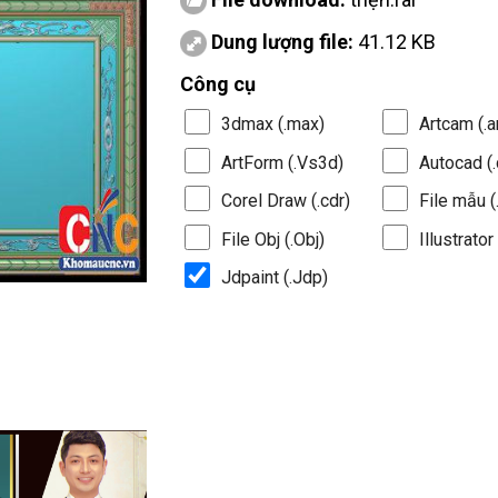
Dung lượng file:
41.12 KB
Công cụ
3dmax (.max)
Artcam (.a
ArtForm (.Vs3d)
Autocad (.
Corel Draw (.cdr)
File mẫu (.
File Obj (.Obj)
Illustrator 
Jdpaint (.Jdp)