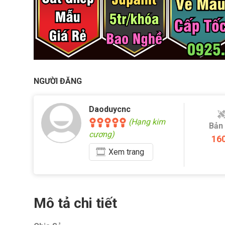
NGƯỜI ĐĂNG
Daoduycnc
(Hạng kim
Bản
cương)
16
Xem
trang
Mô tả chi tiết