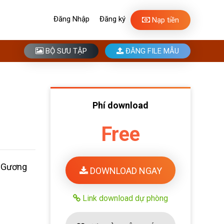
Đăng Nhập
Đăng ký
Nạp tiền
BỘ SƯU TẬP
ĐĂNG FILE MẪU
Phí download
Free
g Gương
DOWNLOAD NGAY
Link download dự phòng