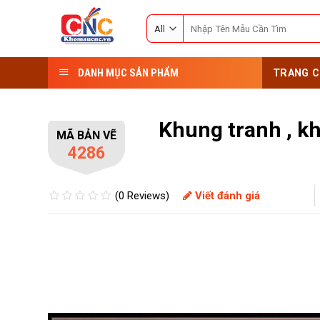
Skip
Search
to
for:
content
DANH MỤC SẢN PHẨM
TRANG C
Khung tranh , k
MÃ BẢN VẼ
4286
(0 Reviews)
Viết đánh giá