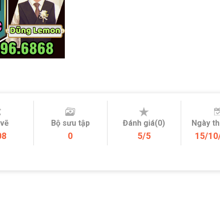
 vẽ
Bộ sưu tập
Đánh giá(0)
Ngày t
08
0
5/5
15/10