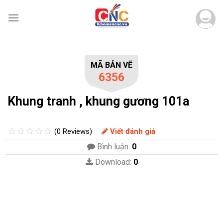
Skip
to
content
MÃ BẢN VẼ
6356
Khung tranh , khung gương 101a
(0 Reviews)
Viết đánh giá
Bình luận:
0
Download:
0