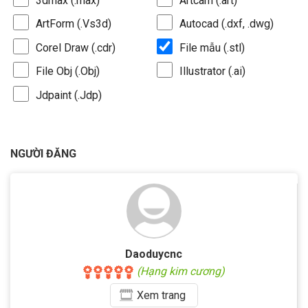
3dmax (.max)
Artcam (.art)
ArtForm (.Vs3d)
Autocad (.dxf, .dwg)
Corel Draw (.cdr)
File mẫu (.stl)
File Obj (.Obj)
Illustrator (.ai)
Jdpaint (.Jdp)
NGƯỜI ĐĂNG
Daoduycnc
(Hạng kim cương)
Xem
trang