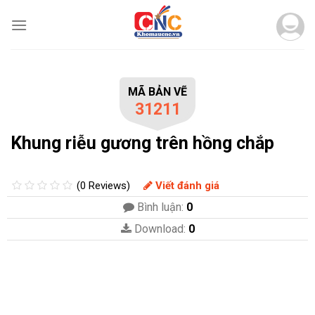
Skip
to
content
MÃ BẢN VẼ
31211
Khung riễu gương trên hồng chắp
(0 Reviews)
Viết đánh giá
Bình luận:
0
Download:
0