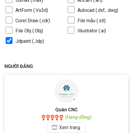
3dmax (.max)
Artcam (.art)
ArtForm (.Vs3d)
Autocad (.dxf, .dwg)
Corel Draw (.cdr)
File mẫu (.stl)
File Obj (.Obj)
Illustrator (.ai)
Jdpaint (.Jdp)
NGƯỜI ĐĂNG
Quân CNC
(Hạng đồng)
Xem
trang