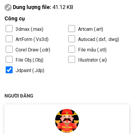
Dung lượng file:
41.12 KB
Công cụ
3dmax (.max)
Artcam (.art)
ArtForm (.Vs3d)
Autocad (.dxf, .dwg)
Corel Draw (.cdr)
File mẫu (.stl)
File Obj (.Obj)
Illustrator (.ai)
Jdpaint (.Jdp)
NGƯỜI ĐĂNG