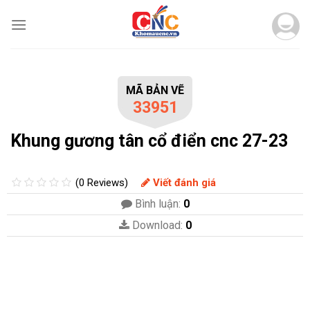
Skip
to
content
MÃ BẢN VẼ
33951
Khung gương tân cổ điển cnc 27-23
(0 Reviews)
Viết đánh giá
Bình luận:
0
Download:
0