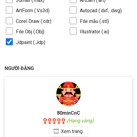
3dmax (.max)
Artcam (.art)
ArtForm (.Vs3d)
Autocad (.dxf, .dwg)
Corel Draw (.cdr)
File mẫu (.stl)
File Obj (.Obj)
Illustrator (.ai)
Jdpaint (.Jdp)
NGƯỜI ĐĂNG
80minCnC
(Hạng vàng)
Xem
trang