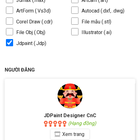
3dmax (.max)
Artcam (.art)
ArtForm (.Vs3d)
Autocad (.dxf, .dwg)
Corel Draw (.cdr)
File mẫu (.stl)
File Obj (.Obj)
Illustrator (.ai)
Jdpaint (.Jdp)
NGƯỜI ĐĂNG
JDPaint Designer CnC
(Hạng đồng)
Xem
trang