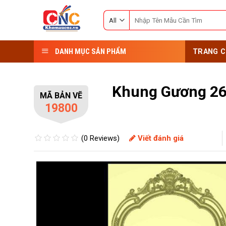
Skip
Search
to
for:
content
DANH MỤC SẢN PHẨM
TRANG C
Khung Gương 2
MÃ BẢN VẼ
19800
(0 Reviews)
Viết đánh giá