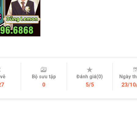
 vẽ
Bộ sưu tập
Đánh giá(0)
Ngày t
27
0
5/5
23/10