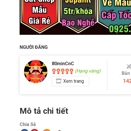
NGƯỜI ĐĂNG
80minCnC
(Hạng vàng)
Bản
14
Xem
trang
Mô tả chi tiết
Chia Sẻ