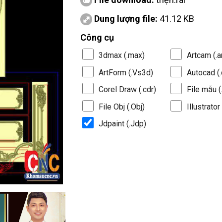
Dung lượng file:
41.12 KB
Công cụ
3dmax (.max)
Artcam (.a
ArtForm (.Vs3d)
Autocad (.
Corel Draw (.cdr)
File mẫu (.
File Obj (.Obj)
Illustrator 
Jdpaint (.Jdp)