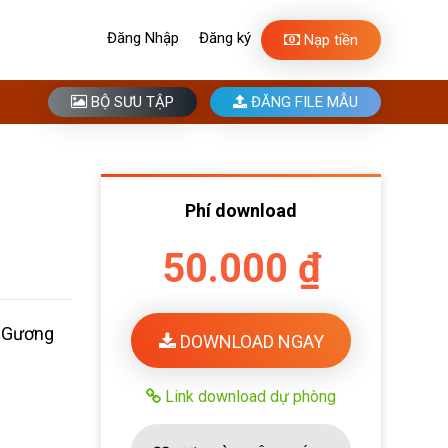
Đăng Nhập
Đăng ký
Nạp tiền
BỘ SƯU TẬP
ĐĂNG FILE MẪU
Phí download
50.000 ₫
g Gương
DOWNLOAD NGAY
Link download dự phòng