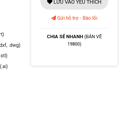
LƯU VÀO YÊU THÍCH
Gửi hỗ trợ - Báo lỗi
rt)
CHIA SẺ NHANH
(BẢN VẼ
19800)
dxf, .dwg)
stl)
(.ai)