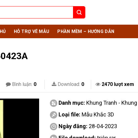
HỦ
HỖ TRỢ VẼ MẪU
PHẦN MỀM – HƯỚNG DẪN
60423A
Bình luận:
0
Download:
0
2470 lượt xem
Danh mục:
Khung Tranh - Khun
Loại file:
Mẫu Khắc 3D
Ngày đăng:
28-04-2023
File download:
triện.rar