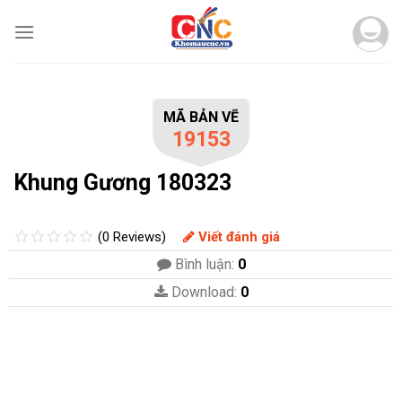
Skip
to
content
MÃ BẢN VẼ
19153
Khung Gương 180323
(0 Reviews)
Viết đánh giá
Bình luận:
0
Download:
0