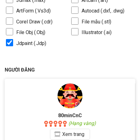
3dmax (.max)
Artcam (.art)
ArtForm (.Vs3d)
Autocad (.dxf, .dwg)
Corel Draw (.cdr)
File mẫu (.stl)
File Obj (.Obj)
Illustrator (.ai)
Jdpaint (.Jdp)
NGƯỜI ĐĂNG
80minCnC
(Hạng vàng)
Xem
trang