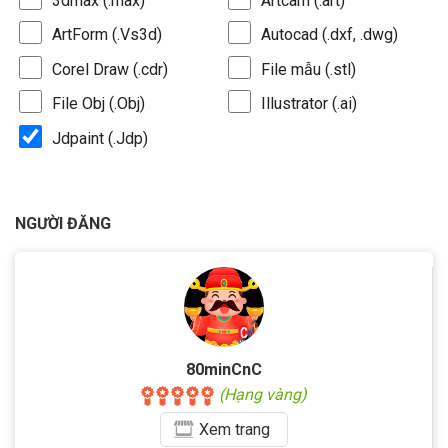
3dmax (.max)
Artcam (.art)
ArtForm (.Vs3d)
Autocad (.dxf, .dwg)
Corel Draw (.cdr)
File mẫu (.stl)
File Obj (.Obj)
Illustrator (.ai)
Jdpaint (.Jdp)
NGƯỜI ĐĂNG
80minCnC
(Hạng vàng)
Xem
trang