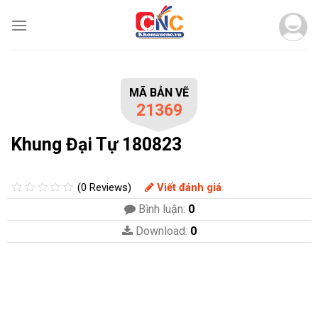
Skip
to
content
MÃ BẢN VẼ
21369
Khung Đại Tự 180823
(0 Reviews)
Viết đánh giá
Bình luận:
0
Download:
0