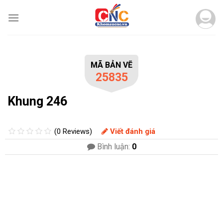
Skip
to
content
MÃ BẢN VẼ
25835
Khung 246
(0 Reviews)
Viết đánh giá
Bình luận:
0