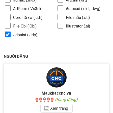
3dmax (.max)
Artcam (.art)
ArtForm (.Vs3d)
Autocad (.dxf, .dwg)
Corel Draw (.cdr)
File mẫu (.stl)
File Obj (.Obj)
Illustrator (.ai)
Jdpaint (.Jdp)
NGƯỜI ĐĂNG
Maukhaccnc.vn
(Hạng đồng)
Xem
trang