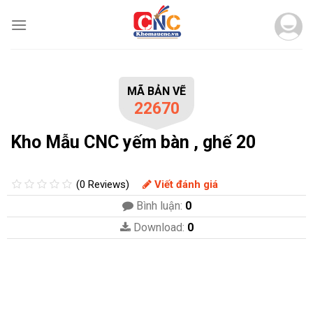
Skip
to
content
MÃ BẢN VẼ
22670
Kho Mẫu CNC yếm bàn , ghế 20
(0 Reviews)
Viết đánh giá
Bình luận:
0
Download:
0