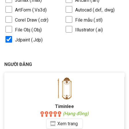
3dmax (.max)
Artcam (.art)
ArtForm (.Vs3d)
Autocad (.dxf, .dwg)
Corel Draw (.cdr)
File mẫu (.stl)
File Obj (.Obj)
Illustrator (.ai)
Jdpaint (.Jdp)
NGƯỜI ĐĂNG
Timinlee
(Hạng đồng)
Xem
trang