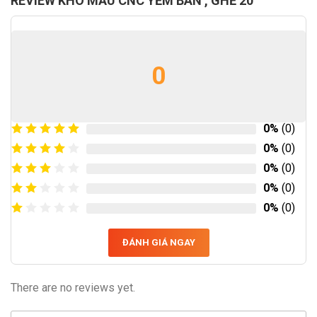
REVIEW KHO MẪU CNC YẾM BÀN , GHẾ 20
0
0%
(0)
0%
(0)
0%
(0)
0%
(0)
0%
(0)
ĐÁNH GIÁ NGAY
There are no reviews yet.