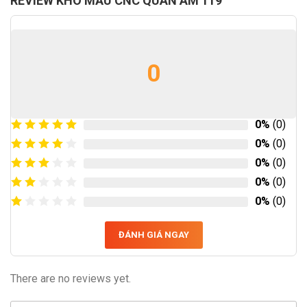
REVIEW KHO MẪU CNC QUAN ÂM 119
0
0%
(0)
0%
(0)
0%
(0)
0%
(0)
0%
(0)
ĐÁNH GIÁ NGAY
There are no reviews yet.