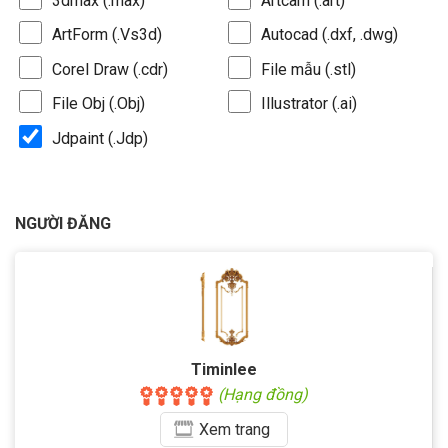
3dmax (.max)
Artcam (.art)
ArtForm (.Vs3d)
Autocad (.dxf, .dwg)
Corel Draw (.cdr)
File mẫu (.stl)
File Obj (.Obj)
Illustrator (.ai)
Jdpaint (.Jdp)
NGƯỜI ĐĂNG
Timinlee
(Hạng đồng)
Xem
trang