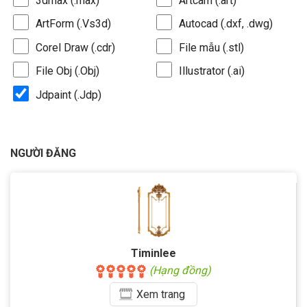
3dmax (.max)
Artcam (.art)
ArtForm (.Vs3d)
Autocad (.dxf, .dwg)
Corel Draw (.cdr)
File mẫu (.stl)
File Obj (.Obj)
Illustrator (.ai)
Jdpaint (.Jdp)
NGƯỜI ĐĂNG
Timinlee
(Hạng đồng)
Xem
trang