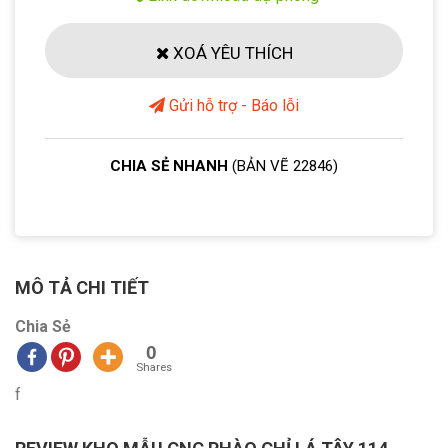
XOÁ YÊU THÍCH
Gửi hỗ trợ - Báo lỗi
CHIA SẺ NHANH
(BẢN VẼ 22846)
MÔ TẢ CHI TIẾT
Chia Sẻ
0
Shares
f