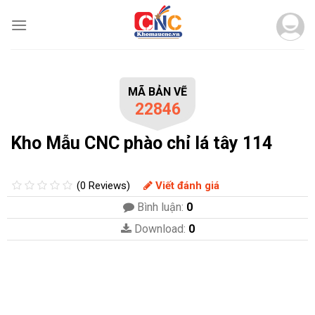
Skip
to
content
MÃ BẢN VẼ
22846
Kho Mẫu CNC phào chỉ lá tây 114
(0 Reviews)
Viết đánh giá
Bình luận:
0
Download:
0