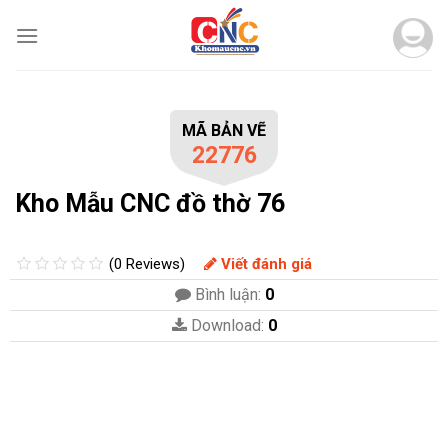
Skip
to
content
MÃ BẢN VẼ
22776
Kho Mẫu CNC đồ thờ 76
(0 Reviews)
Viết đánh giá
Bình luận:
0
Download:
0