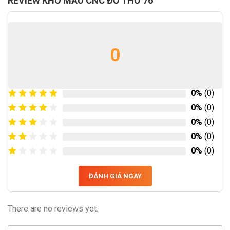
REVIEW KHO MẪU CNC ĐỒ THỜ 76
0
0%
(0)
0%
(0)
0%
(0)
0%
(0)
0%
(0)
ĐÁNH GIÁ NGAY
There are no reviews yet.