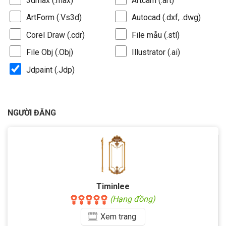
3dmax (.max)
Artcam (.art)
ArtForm (.Vs3d)
Autocad (.dxf, .dwg)
Corel Draw (.cdr)
File mẫu (.stl)
File Obj (.Obj)
Illustrator (.ai)
Jdpaint (.Jdp)
NGƯỜI ĐĂNG
Timinlee
(Hạng đồng)
Xem
trang