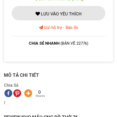
LƯU VÀO YÊU THÍCH
Gửi hỗ trợ - Báo lỗi
CHIA SẺ NHANH
(BẢN VẼ 22776)
MÔ TẢ CHI TIẾT
Chia Sẻ
0
Shares
f